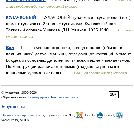
энциклопедический политехнический словарь
КУЛАЧКОВЫЙ
— КУЛАЧКОВЫЙ, кулачковая, кулачковое (тех.).
прил. к кулачок во 2 знач.; с кулачками. Кулачковый вал.
Толковый словарь Ушакова. Д.Н. Ушаков. 1935 1940 …
Толковый
словарь Ушакова
Вал
— I в машиностроении, вращающаяся (обычно в
подшипниках) деталь машины, передающая крутящий момент.
В. одна из основных деталей почти всех машин и механизмов.
По конструкции различают прямые (гладкие, ступенчатые,
шлицевые кулачковые валы… …
Большая советская энциклопедия
© Академик, 2000-2026
18+
Обратная связь:
Техподдержка
,
Реклама на сайте
👣 Путешествия
Экспорт словарей на сайты
, сделанные на PHP,
Joomla,
Drupal,
WordPress, MODx.