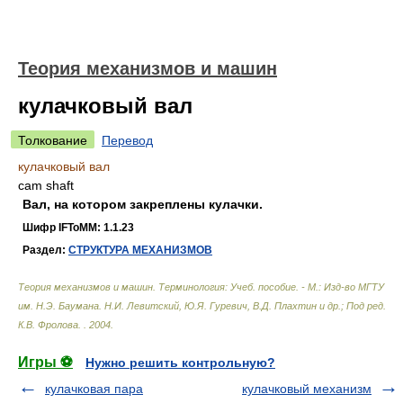
Теория механизмов и машин
кулачковый вал
Толкование
Перевод
кулачковый вал
cam shaft
Вал, на котором закреплены кулачки.
Шифр IFToMM: 1.1.23
Раздел:
СТРУКТУРА МЕХАНИЗМОВ
Теория механизмов и машин. Терминология: Учеб. пособие. - М.: Изд-во МГТУ
им. Н.Э. Баумана
.
Н.И. Левитский, Ю.Я. Гуревич, В.Д. Плахтин и др.; Под ред.
К.В. Фролова.
.
2004
.
Игры ⚽
Нужно решить контрольную?
кулачковая пара
кулачковый механизм