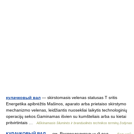
кулачковый вал
— skirstomasis velenas statusas T sritis
Energetika apibrėžtis Mašinos, aparato arba prietaiso skirstymo
mechanizmo velenas, leidžiantis nuosekliai laikytis technologinių
operacijų sekos.Gaminamas išvien su kumšteliais arba su kietai
pritvirtintais …
Aiškinamasis šiluminės ir branduolinės technikos terminų žodynas
КУЛАЧКОВЫЙ ВАЛ
— см. Распределительный вал …
Большой